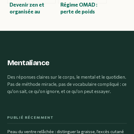
Devenir zen et
Régime OMAD :
organisée au
perte de poids
quotidien sans se
réelle,
transformer en
mécanismes
robot
métaboliques et
risques pour la
santé
Mentaliance
Des réponses claires sur le corps, le mental et le quotidien.
Pas de méthode miracle, pas de vocabulaire compliqué : ce
qu'on sait, ce qu'on ignore, et ce qu'on peut essayer.
PUBLIÉ RÉCEMMENT
Peau du ventre relâchée : distinguer la graisse, l’excès cutané