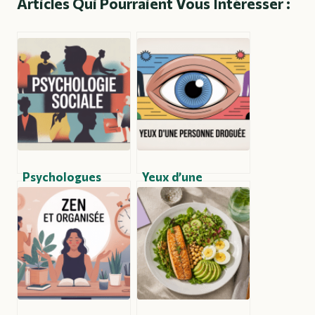
Articles Qui Pourraient Vous Intéresser :
Psychologues
Yeux d’une
sociaux : rôle,
personne droguée
méthodes et
: signes visibles,
enjeux
risques et
contemporains
réactions à avoir