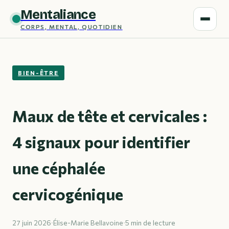
Mentaliance
CORPS, MENTAL, QUOTIDIEN
BIEN-ÊTRE
Maux de tête et cervicales :
4 signaux pour identifier
une céphalée
cervicogénique
27 juin 2026
·
Élise-Marie Bellavoine
·
5 min de lecture