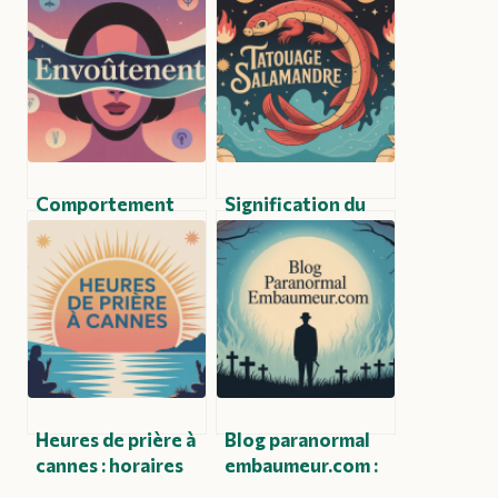
Comportement
Signification du
d’une personne
tatouage
envoûtée : signes,
salamandre :
limites et vraies
symboles, sens
explications
cachés et styles
Heures de prière à
Blog paranormal
cannes : horaires
embaumeur.com :
précis et outils
guide complet