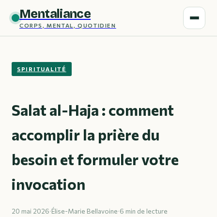
Mentaliance
CORPS, MENTAL, QUOTIDIEN
SPIRITUALITÉ
Salat al-Haja : comment
accomplir la prière du
besoin et formuler votre
invocation
20 mai 2026
·
Élise-Marie Bellavoine
·
6 min de lecture