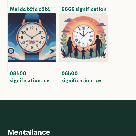
Mal de tête côté
6666 signification
gauche :
: message
signification
spirituel, amour,
spirituelle, sens
flamme jumelle et
caché et pistes
ange gardien
concrètes
08h00
06h00
signification : ce
signification : ce
que cache
que cette heure
vraiment cette
veut vraiment dire
heure miroir
dans votre vie
matinale
Mentaliance