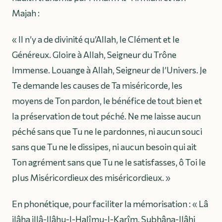
Majah :
« Il n’y a de divinité qu’Allah, le Clément et le
Généreux. Gloire à Allah, Seigneur du Trône
Immense. Louange à Allah, Seigneur de l’Univers. Je
Te demande les causes de Ta miséricorde, les
moyens de Ton pardon, le bénéfice de tout bien et
la préservation de tout péché. Ne me laisse aucun
péché sans que Tu ne le pardonnes, ni aucun souci
sans que Tu ne le dissipes, ni aucun besoin qui ait
Ton agrément sans que Tu ne le satisfasses, ô Toi le
plus Miséricordieux des miséricordieux. »
En phonétique, pour faciliter la mémorisation :
« Lâ
ilâha illâ-llâhu-l-Halîmu-l-Karîm. Subhâna-llâhi