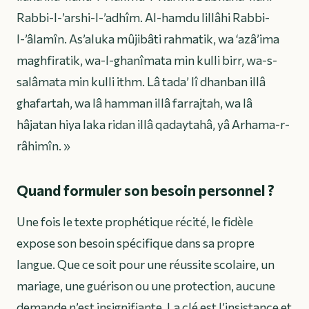
Rabbi-l-’arshi-l-’adhîm. Al-hamdu lillâhi Rabbi-
l-’âlamîn. As’aluka mûjibâti rahmatik, wa ‘azâ’ima
maghfiratik, wa-l-ghanîmata min kulli birr, wa-s-
salâmata min kulli ithm. Lâ tada’ lî dhanban illâ
ghafartah, wa lâ hamman illâ farrajtah, wa lâ
hâjatan hiya laka ridan illâ qadaytahâ, yâ Arhama-r-
râhimîn. »
Quand formuler son besoin personnel ?
Une fois le texte prophétique récité, le fidèle
expose son besoin spécifique dans sa propre
langue. Que ce soit pour une réussite scolaire, un
mariage, une guérison ou une protection, aucune
demande n’est insignifiante. La clé est l’insistance et