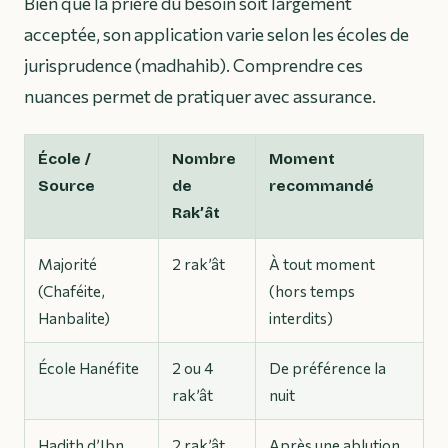
Bien que la prière du besoin soit largement
acceptée, son application varie selon les écoles de
jurisprudence (madhahib). Comprendre ces
nuances permet de pratiquer avec assurance.
École /
Nombre
Moment
Source
de
recommandé
Rak’ât
Majorité
2 rak’ât
À tout moment
(Chaféite,
(hors temps
Hanbalite)
interdits)
École Hanéfite
2 ou 4
De préférence la
rak’ât
nuit
Hadith d’Ibn
2 rak’ât
Après une ablution