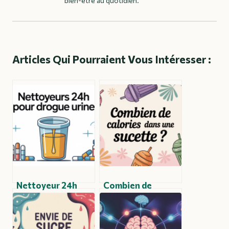
bien-être au quotidien.
Articles Qui Pourraient Vous Intéresser :
Nettoyeur 24h
Combien de
drogue urine :
calories dans une
mythe ou réalité
sucette et ce qu’il
pour le dépistage ?
faut savoir