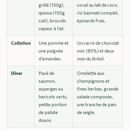
grillé (150g),
corail au lait de coco,
quinoa (150g
riz basmati complet,
cuit), brocolis
épinards frais.
vapeur à l’ail.
Collation
Une pomme et
Un carré de chocolat
une poignée
noir (85%) et deux
d’amandes.
noix du Brésil.
Dîner
Pavé de
Omelette aux
saumon,
champignons et
asperges ou
fines herbes, grande
haricots verts,
salade composée,
petite portion
une tranche de pain
de patate
de seigle.
douce.