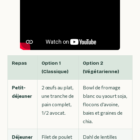
Repas
Option 1
Option 2
(Classique)
(Végétarienne)
Petit-
2 œufs au plat,
Bowl de fromage
déjeuner
une tranche de
blanc ou yaourt soja,
pain complet,
flocons d’avoine,
1/2 avocat.
baies et graines de
chia.
Déjeuner
Filet de poulet
Dahl de lentilles