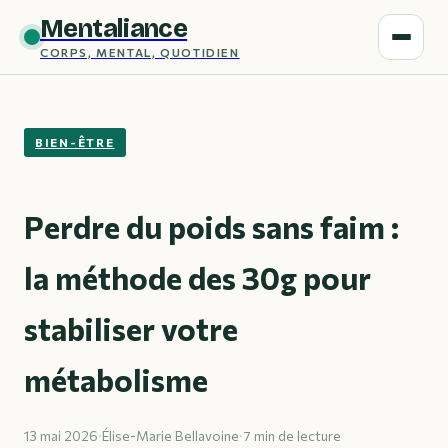
Mentaliance
CORPS, MENTAL, QUOTIDIEN
BIEN-ÊTRE
Perdre du poids sans faim :
la méthode des 30g pour
stabiliser votre
métabolisme
13 mai 2026
·
Élise-Marie Bellavoine
·
7 min de lecture