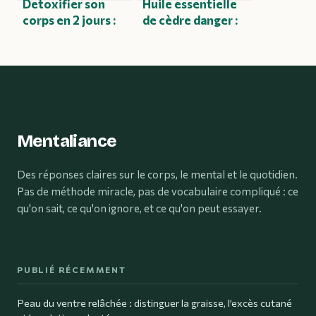
Detoxifier son
Huile essentielle
corps en 2 jours :
de cèdre danger :
méthode réaliste
ce qu’il faut
et conseils utiles
vraiment savoir
Mentaliance
Des réponses claires sur le corps, le mental et le quotidien.
Pas de méthode miracle, pas de vocabulaire compliqué : ce
qu'on sait, ce qu'on ignore, et ce qu'on peut essayer.
PUBLIÉ RÉCEMMENT
Peau du ventre relâchée : distinguer la graisse, l’excès cutané