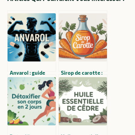
Anvarol : guide
Sirop de carotte :
complet et usages
bienfaits,
sécurisés pour
préparation et
optimiser vos
utilisations
performances
insoupçonnées