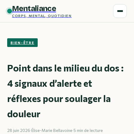
Mentaliance
CORPS, MENTAL, QUOTIDIEN
BIEN-ÊTRE
Point dans le milieu du dos :
4 signaux d’alerte et
réflexes pour soulager la
douleur
28 juin 2026
·
Élise-Marie Bellavoine
·
5 min de lecture