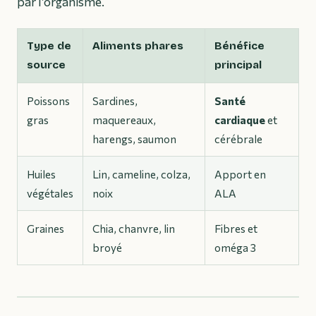
par l’organisme.
Type de
Aliments phares
Bénéfice
source
principal
Poissons
Sardines,
Santé
gras
maquereaux,
cardiaque
et
harengs, saumon
cérébrale
Huiles
Lin, cameline, colza,
Apport en
végétales
noix
ALA
Graines
Chia, chanvre, lin
Fibres et
broyé
oméga 3