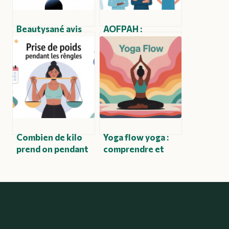
Beautysané avis
AOFPAH :
négatifs : ce que
comprendre ce
disent vraiment
que recouvre ce
les utilisateurs
sigle, ses enjeux et
ses applications
Combien de kilo
Yoga flow yoga :
prend on pendant
comprendre et
les règles :
pratiquer un
comprendre et
enchaînement
agir
fluide et moderne