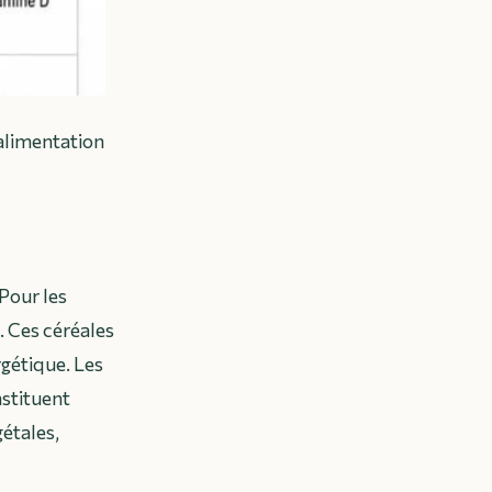
 alimentation
 Pour les
s. Ces céréales
rgétique. Les
nstituent
gétales,