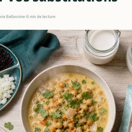
rie Bellavoine
·
6 min de lecture