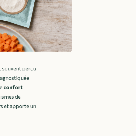
st souvent perçu
iagnostiquée
de
confort
anismes de
rs et apporte un