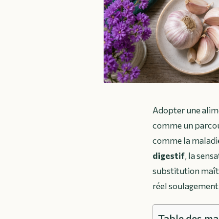
Adopter une alime
comme un parcour
comme la maladie
digestif
, la sens
substitution maît
réel soulagement
Table des ma