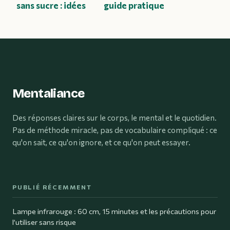
sans sucre : idées
guide pratique
gourmandes et
pour utiliser les
simples à réussir
huiles essentielles
sans risque et avec
efficacité
Mentaliance
Des réponses claires sur le corps, le mental et le quotidien.
Pas de méthode miracle, pas de vocabulaire compliqué : ce
qu'on sait, ce qu'on ignore, et ce qu'on peut essayer.
PUBLIÉ RÉCEMMENT
Lampe infrarouge : 60 cm, 15 minutes et les précautions pour
l’utiliser sans risque