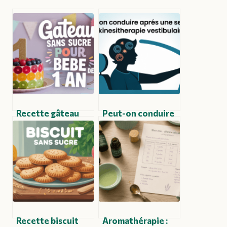
Recette gâteau
Peut-on conduire
bébé 1 an sans
après une séance
sucre : inspirations
de kiné
et astuces pour un
vestibulaire ?
anniversaire tout
Conseils et
en douceur
précautions à
connaître
Recette biscuit
Aromathérapie :