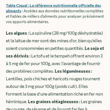
Table Ciqual : La référence nutritionnelle officielle des
aliments
: Accédez aux données nutritionnelles complètes
et fiables de milliers d’aliments pour analyser précisément
vos apports alimentaires.
Les algues :
La spiruline (28 mg/100g déshydratée)
et la laitue de mer sont des mines d’or, bien qu’elles
soient consommées en petites quantités.
Le soja et
ses dérivés :
Le tofu et le tempeh offrent environ 3
à 5 mg de fer pour 100g, avec l’avantage de fournir
des protéines complètes.
Les légumineuses :
Lentilles, pois chiches et haricots rouges tournent
autour de 3 mg pour 100g (poids cuit). Elles
forment la base d’une alimentation riche en fer non
héminique.
Les graines oléagineuses :
Les graines
de courge, de sésame et de lin sont faciles à