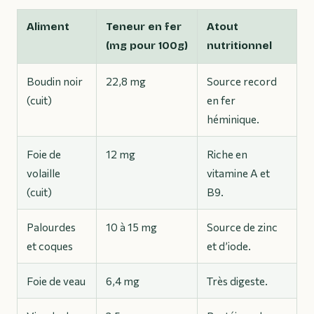
Aliment
Teneur en fer
Atout
(mg pour 100g)
nutritionnel
Boudin noir
22,8 mg
Source record
(cuit)
en fer
héminique.
Foie de
12 mg
Riche en
volaille
vitamine A et
(cuit)
B9.
Palourdes
10 à 15 mg
Source de zinc
et coques
et d’iode.
Foie de veau
6,4 mg
Très digeste.