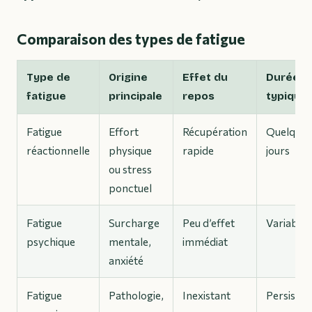
Comparaison des types de fatigue
Type de
Origine
Effet du
Durée
fatigue
principale
repos
typique
Fatigue
Effort
Récupération
Quelques
réactionnelle
physique
rapide
jours
ou stress
ponctuel
Fatigue
Surcharge
Peu d’effet
Variable
psychique
mentale,
immédiat
anxiété
Fatigue
Pathologie,
Inexistant
Persistan