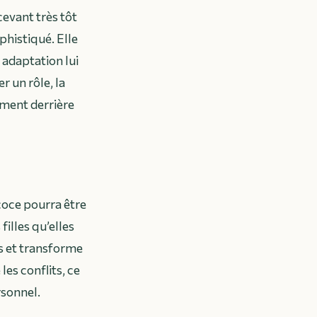
cevant très tôt
histiqué. Elle
 adaptation lui
r un rôle, la
lement derrière
coce pourra être
illes qu’elles
s et transforme
 les conflits, ce
rsonnel.