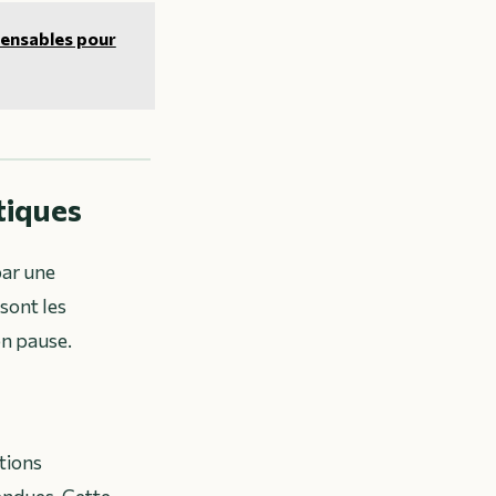
spensables pour
tiques
par une
sont les
on pause.
ctions
endues. Cette