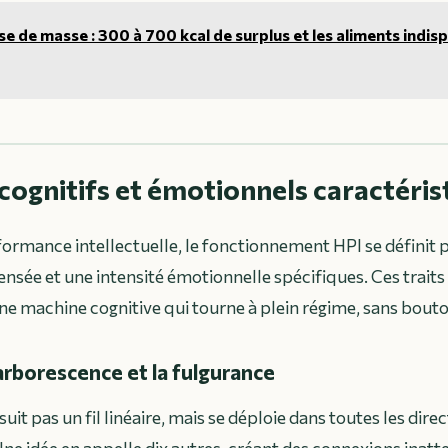
se de masse : 300 à 700 kcal de surplus et les aliments indi
 cognitifs et émotionnels caractéris
formance intellectuelle, le fonctionnement HPI se définit 
ensée et une intensité émotionnelle spécifiques. Ces traits 
e machine cognitive qui tourne à plein régime, sans bout
arborescence et la fulgurance
uit pas un fil linéaire, mais se déploie dans toutes les dire
e idée en appelle dix autres, créant des connexions inatt