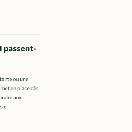
I passent-
atante ou une
e met en place dès
pondre aux
exe.