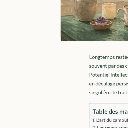
Longtemps restée 
souvent par des 
Potentiel Intellec
en décalage persis
singulière de trai
Table des ma
L’art du camouf
Les signes cogn