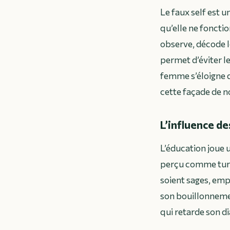
Le faux self est 
qu’elle ne foncti
observe, décode le
permet d’éviter le
femme s’éloigne de
cette façade de n
L’influence d
L’éducation joue 
perçu comme turbu
soient sages, emp
son bouillonneme
qui retarde son d