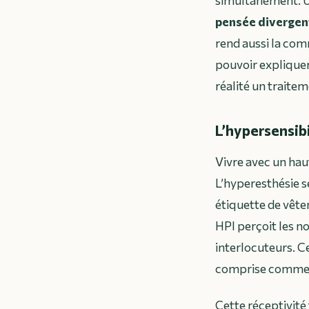
pensée divergen
rend aussi la com
pouvoir expliquer
réalité un traite
L’hypersensibi
Vivre avec un haut
L’hyperesthésie s
étiquette de vête
HPI perçoit les no
interlocuteurs. C
comprise comme f
Cette réceptivité