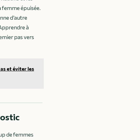
la femme épuisée.
onne d’autre
 Apprendre à
remier pas vers
s et éviter les
ostic
coup de femmes