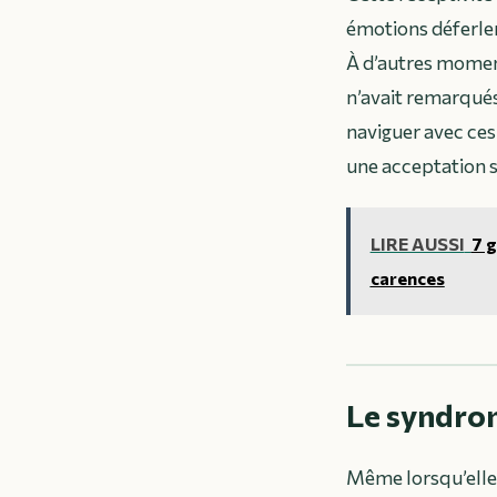
émotions déferlen
À d’autres moments
n’avait remarqués
naviguer avec ces 
une acceptation s
LIRE AUSSI
7 g
carences
Le syndrom
Même lorsqu’elle