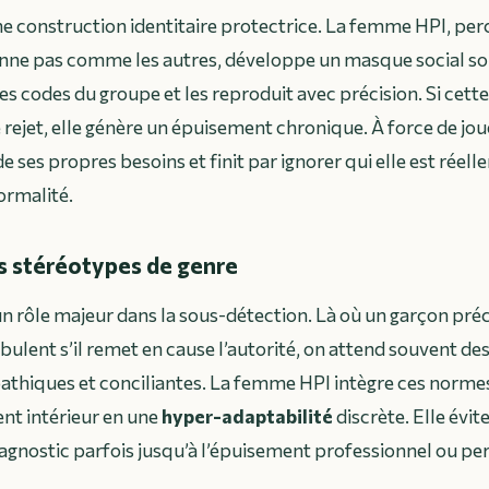
une construction identitaire protectrice. La femme HPI, per
onne pas comme les autres, développe un masque social sop
s codes du groupe et les reproduit avec précision. Si cette
 rejet, elle génère un épuisement chronique. À force de joue
 ses propres besoins et finit par ignorer qui elle est réel
ormalité.
es stéréotypes de genre
un rôle majeur dans la sous-détection. Là où un garçon pré
lent s’il remet en cause l’autorité, on attend souvent des f
athiques et conciliantes. La femme HPI intègre ces norme
nt intérieur en une
hyper-adaptabilité
discrète. Elle évite
iagnostic parfois jusqu’à l’épuisement professionnel ou pe