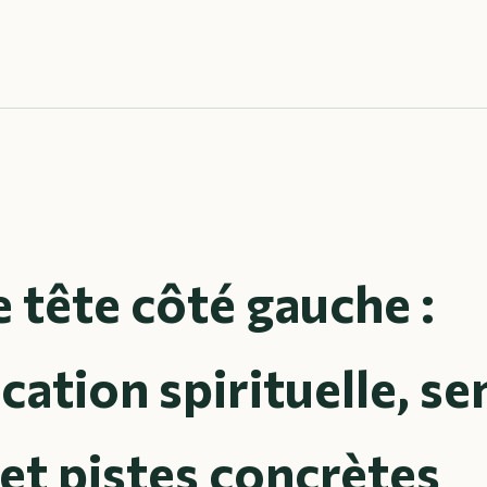
 tête côté gauche :
ication spirituelle, se
et pistes concrètes