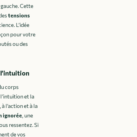
é gauche. Cette
 des
tensions
ience. L’idée
açon pour votre
outés ou des
l’intuition
du corps
l’intuition et la
à l’action et à la
n ignorée
, une
ous ressentez. Si
iment de vos