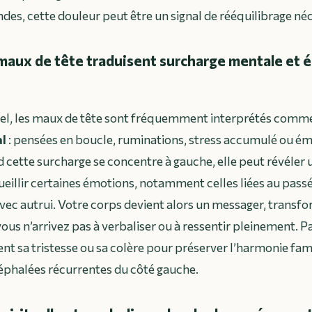
des, cette douleur peut être un signal de rééquilibrage néc
aux de tête traduisent surcharge mentale et 
tuel, les maux de tête sont fréquemment interprétés comme 
al
: pensées en boucle, ruminations, stress accumulé ou é
cette surcharge se concentre à gauche, elle peut révéler u
ueillir certaines émotions, notamment celles liées au passé, 
avec autrui. Votre corps devient alors un messager, transf
ous n’arrivez pas à verbaliser ou à ressentir pleinement. 
ent sa tristesse ou sa colère pour préserver l’harmonie fam
éphalées récurrentes du côté gauche.