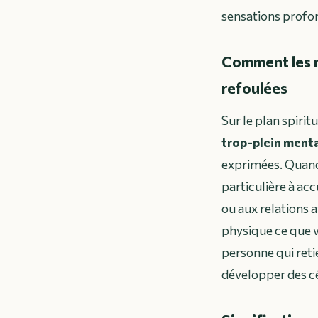
sensations profon
Comment les m
refoulées
Sur le plan spiri
trop-plein ment
exprimées. Quand 
particulière à acc
ou aux relations 
physique ce que v
personne qui reti
développer des c