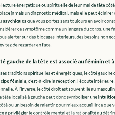
 lecture énergétique ou spirituelle de leur mal de tête côt
ace jamais un diagnostic médical, mais elle peut éclairer
u psychiques
que vous portez sans toujours en avoir consc
considérer ce symptôme comme un langage du corps, une f
ous alerter sur des blocages intérieurs, des besoins non éc
évitez de regarder en face.
té gauche de la tête est associé au féminin et à 
s traditions spirituelles et énergétiques, le côté gauche 
ncipe féminin
, c’est-à-dire la réception, l’écoute intérieure, 
nelle. À l’inverse, le côté droit est souvent lié au masculin, 
e tête localisé à gauche peut donc symboliser une
intuitio
ôté ou un besoin de ralentir pour mieux accueillir ce que v
 à privilégier le contrôle mental et la rationalité au détr