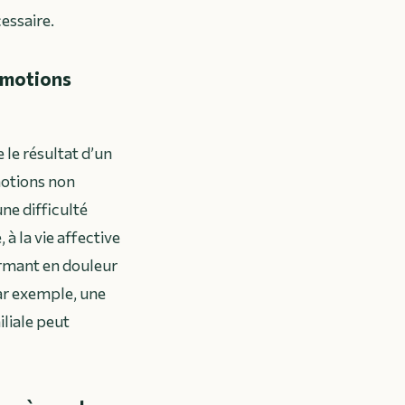
essaire.
émotions
le résultat d’un
motions non
ne difficulté
à la vie affective
ormant en douleur
Par exemple, une
iliale peut