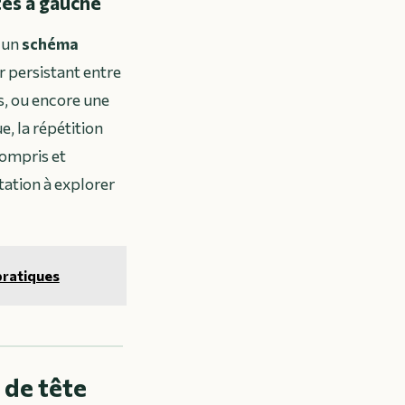
tes à gauche
r un
schéma
r persistant entre
rs, ou encore une
e, la répétition
compris et
itation à explorer
pratiques
 de tête