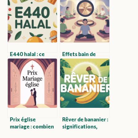
E440 halal : ce
Effets bain de
qu’il faut savoir
gong : un
sur ce fameux
nettoyage
additif alimentaire
holistique
profond
Prix église
Rêver de bananier :
mariage : combien
significations,
prévoir et
messages cachés