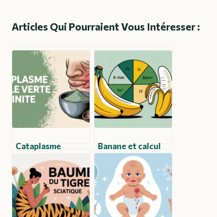
Articles Qui Pourraient Vous Intéresser :
Cataplasme
Banane et calcul
d’argile verte pour
biliaire : impact,
tendinite : mode
risques et conseils
d’emploi,
pour mieux vivre
efficacité et
conseils