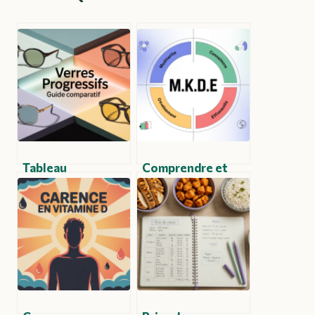
Tableau
Comprendre et
comparatif des
utiliser m.k.d.e :
verres progressifs
tout ce qu’il faut
Essilor : comment
savoir
bien choisir