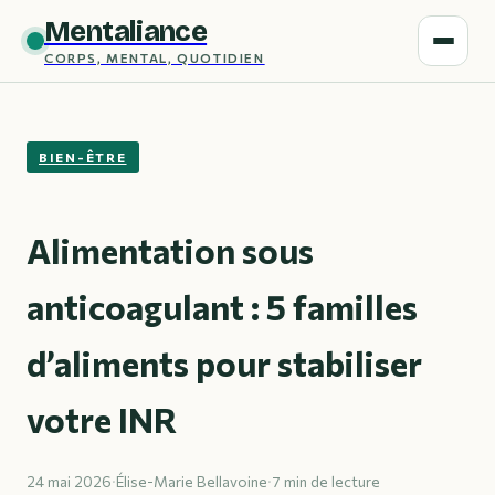
Mentaliance
CORPS, MENTAL, QUOTIDIEN
BIEN-ÊTRE
Alimentation sous
anticoagulant : 5 familles
d’aliments pour stabiliser
votre INR
24 mai 2026
·
Élise-Marie Bellavoine
·
7 min de lecture