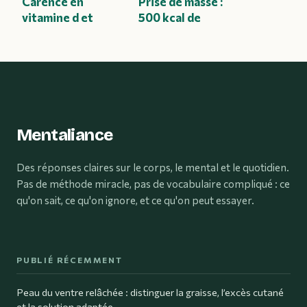
Carence en
Prise de masse :
vitamine d et
500 kcal de
stress :
surplus et 2g de
comprendre le lien
protéines pour
et agir
transformer votre
physique
Mentaliance
Des réponses claires sur le corps, le mental et le quotidien.
Pas de méthode miracle, pas de vocabulaire compliqué : ce
qu'on sait, ce qu'on ignore, et ce qu'on peut essayer.
PUBLIÉ RÉCEMMENT
Peau du ventre relâchée : distinguer la graisse, l’excès cutané
et la solution adaptée