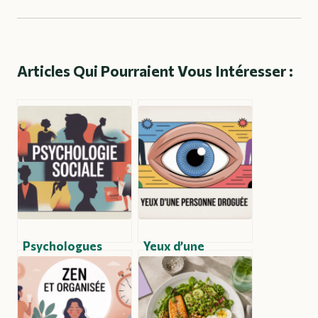
Articles Qui Pourraient Vous Intéresser :
Psychologues
Yeux d’une
sociaux : rôle,
personne droguée
méthodes et
: signes visibles,
enjeux
risques et
contemporains
réactions à avoir