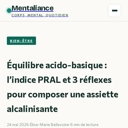
Mentaliance
CORPS, MENTAL, QUOTIDIEN
BIEN-ÊTRE
Équilibre acido-basique :
l’indice PRAL et 3 réflexes
pour composer une assiette
alcalinisante
24 mai 2026
·
Élise-Marie Bellavoine
·
6 min de lecture