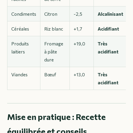
Condiments
Citron
-2,5
Alcalinisant
Céréales
Riz blanc
+1,7
Acidifiant
Produits
Fromage
+19,0
Très
laitiers
à pâte
acidifiant
dure
Viandes
Bœuf
+13,0
Très
acidifiant
Mise en pratique : Recette
équilibrée et conseils